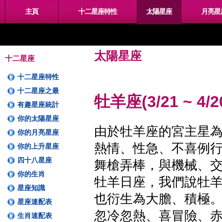
主頁
十二星座特性
太陽星座
月亮星
太陽星座
十二星座
十二星座特性
十二星座之最
牡羊座(3/21 ~ 4/2
有趣星座統計
你的太陽星座
由於牡羊座的宮主星
你的月亮星座
熱情、性急、不喜例
你的上升星座
四十八星座
舞槍弄棒，與機械、
你的生肖
牡羊日座，我們說牡
星座知識
也衍生為大膽、積極
星座速配表
忽冷忽熱、喜冒險、
生肖速配表