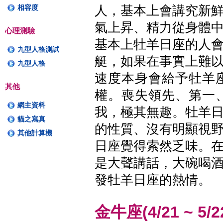
相容度
人，基本上會講究新
氣上昇、精力從身體
心理測驗
基本上牡羊日座的人
九型人格測試
艇，如果在事實上難
九型人格
速度本身會給予牡羊
其他
權。喪失領先、第一
網主資料
我，極其無趣。牡羊
貓之寫真
的性質、沒有明顯視
其他計算機
日座覺得索然乏味。
是大聲講話，大碗喝
發牡羊日座的熱情。
金牛座(4/21 ~ 5/2