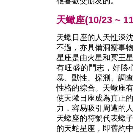
很喜歡交朋友的。
天蠍座(10/23 ~ 11
天蠍日座的人天性深
不過，亦具備洞察事
星座是由火星和冥王
有旺盛的鬥志，好勝
暴、獸性、探測、調
性格的綜合。天蠍座
使天蠍日座成為真正
力，容易吸引周遭的
天蠍座的符號代表蠍
的天蛇星座，即舊約