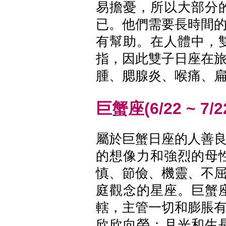
易擔憂，所以大部分
已。他們需要長時間
有幫助。在人體中，
指，因此雙子日座在
腫、腮腺炎、喉痛、
巨蟹座(6/22 ~ 7/2
屬於巨蟹日座的人善
的想像力和強烈的母
慎、節儉、機靈、不
庭觀念的星座。巨蟹
轄，主管一切和膨脹
欣欣向榮；月光和生